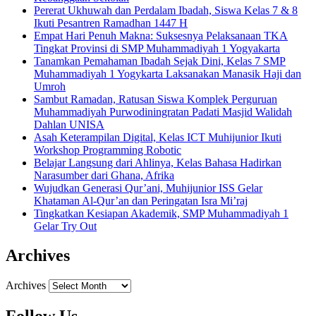
Pererat Ukhuwah dan Perdalam Ibadah, Siswa Kelas 7 & 8
Ikuti Pesantren Ramadhan 1447 H
Empat Hari Penuh Makna: Suksesnya Pelaksanaan TKA
Tingkat Provinsi di SMP Muhammadiyah 1 Yogyakarta
Tanamkan Pemahaman Ibadah Sejak Dini, Kelas 7 SMP
Muhammadiyah 1 Yogykarta Laksanakan Manasik Haji dan
Umroh
Sambut Ramadan, Ratusan Siswa Komplek Perguruan
Muhammadiyah Purwodiningratan Padati Masjid Walidah
Dahlan UNISA
Asah Keterampilan Digital, Kelas ICT Muhijunior Ikuti
Workshop Programming Robotic
Belajar Langsung dari Ahlinya, Kelas Bahasa Hadirkan
Narasumber dari Ghana, Afrika
Wujudkan Generasi Qur’ani, Muhijunior ISS Gelar
Khataman Al-Qur’an dan Peringatan Isra Mi’raj
Tingkatkan Kesiapan Akademik, SMP Muhammadiyah 1
Gelar Try Out
Archives
Archives