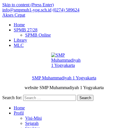
Skip to content (Press Enter)
info@smpmuh1-yog.sch.id
(0274) 589624
Akses Cepat
Home
SPMB 27/28
SPMB Online
Library
MLC
SMP Muhammadiyah 1 Yogyakarta
website SMP Muhammadiyah 1 Yogyakarta
Search for:
Home
Profil
Visi-Misi
Sejarah