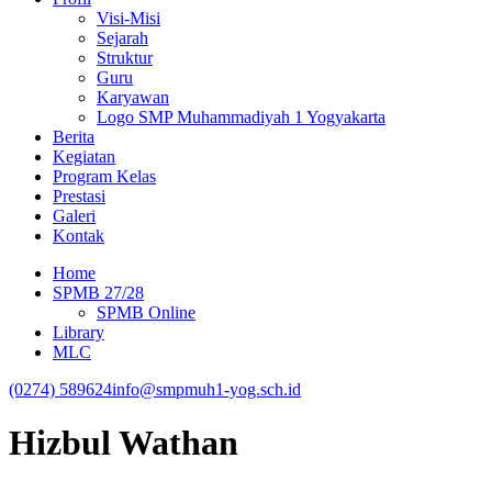
Visi-Misi
Sejarah
Struktur
Guru
Karyawan
Logo SMP Muhammadiyah 1 Yogyakarta
Berita
Kegiatan
Program Kelas
Prestasi
Galeri
Kontak
Home
SPMB 27/28
SPMB Online
Library
MLC
(0274) 589624
info@smpmuh1-yog.sch.id
Hizbul Wathan