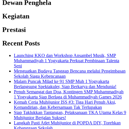
Dewan Penghela
Kegiatan
Prestasi
Recent Posts
Launching KKO dan Workshop Ansambel Musik, SMP
Muhammadiyah 1 Yogyakarta Perkuat Pembinaan Talenta
Seni
Menguatkan Budaya Tanggap Bencana melalui Pengimbasan
Sekolah Siaga Kebencanaan
Malam Puncak Milad ke 91 SMP Muh 1 Yogyakarta
Berlangsung Spektakuler, Siap Berkarya dan Mendunia!
Penuh Semangat dan Doa, Kontingen SMP Muhammadiyah
1 Yogyakarta Siap Berlaga di Muhammadiyah Games 2026
Kemah Ceria Muhijunior ISS #3: Tiga Hari Penuh Aksi,
Kemandirian, dan Kebersamaan Tak Terlupakan
Siap Taklukkan Tantangan, Pelaksanaan TKA Utama Kelas 9
Muhijunior Berjalan Sukses!
Langkah Pasti Atlet Muhijunior di POPDA DIY, Torehkan
Kebanggaan Sekolah