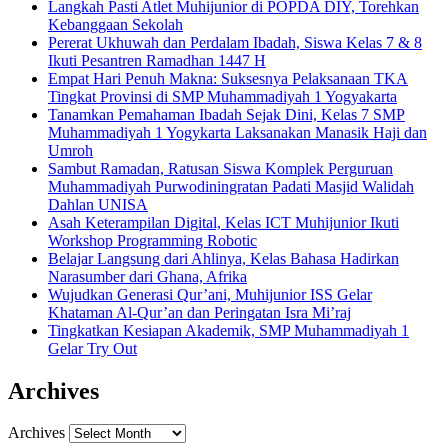
Langkah Pasti Atlet Muhijunior di POPDA DIY, Torehkan
Kebanggaan Sekolah
Pererat Ukhuwah dan Perdalam Ibadah, Siswa Kelas 7 & 8
Ikuti Pesantren Ramadhan 1447 H
Empat Hari Penuh Makna: Suksesnya Pelaksanaan TKA
Tingkat Provinsi di SMP Muhammadiyah 1 Yogyakarta
Tanamkan Pemahaman Ibadah Sejak Dini, Kelas 7 SMP
Muhammadiyah 1 Yogykarta Laksanakan Manasik Haji dan
Umroh
Sambut Ramadan, Ratusan Siswa Komplek Perguruan
Muhammadiyah Purwodiningratan Padati Masjid Walidah
Dahlan UNISA
Asah Keterampilan Digital, Kelas ICT Muhijunior Ikuti
Workshop Programming Robotic
Belajar Langsung dari Ahlinya, Kelas Bahasa Hadirkan
Narasumber dari Ghana, Afrika
Wujudkan Generasi Qur’ani, Muhijunior ISS Gelar
Khataman Al-Qur’an dan Peringatan Isra Mi’raj
Tingkatkan Kesiapan Akademik, SMP Muhammadiyah 1
Gelar Try Out
Archives
Archives