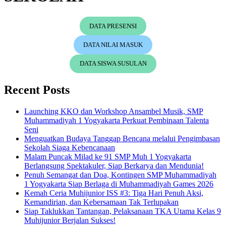
DATA PRESENSI
DATA NILAI MASUK
DATA SISWA SUSULAN
Recent Posts
Launching KKO dan Workshop Ansambel Musik, SMP
Muhammadiyah 1 Yogyakarta Perkuat Pembinaan Talenta
Seni
Menguatkan Budaya Tanggap Bencana melalui Pengimbasan
Sekolah Siaga Kebencanaan
Malam Puncak Milad ke 91 SMP Muh 1 Yogyakarta
Berlangsung Spektakuler, Siap Berkarya dan Mendunia!
Penuh Semangat dan Doa, Kontingen SMP Muhammadiyah
1 Yogyakarta Siap Berlaga di Muhammadiyah Games 2026
Kemah Ceria Muhijunior ISS #3: Tiga Hari Penuh Aksi,
Kemandirian, dan Kebersamaan Tak Terlupakan
Siap Taklukkan Tantangan, Pelaksanaan TKA Utama Kelas 9
Muhijunior Berjalan Sukses!