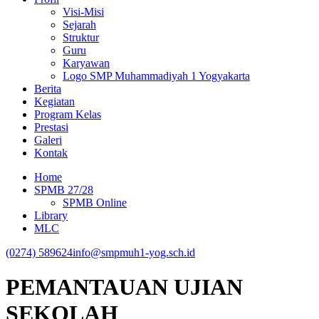
Visi-Misi
Sejarah
Struktur
Guru
Karyawan
Logo SMP Muhammadiyah 1 Yogyakarta
Berita
Kegiatan
Program Kelas
Prestasi
Galeri
Kontak
Home
SPMB 27/28
SPMB Online
Library
MLC
(0274) 589624
info@smpmuh1-yog.sch.id
PEMANTAUAN UJIAN
SEKOLAH