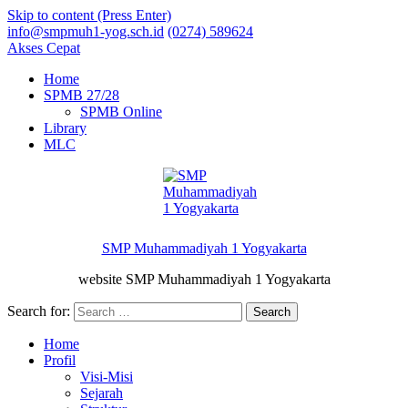
Skip to content (Press Enter)
info@smpmuh1-yog.sch.id
(0274) 589624
Akses Cepat
Home
SPMB 27/28
SPMB Online
Library
MLC
SMP Muhammadiyah 1 Yogyakarta
website SMP Muhammadiyah 1 Yogyakarta
Search for:
Home
Profil
Visi-Misi
Sejarah