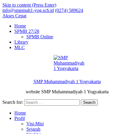
Skip to content (Press Enter)
info@smpmuh1-yog.sch.id
(0274) 589624
Akses Cepat
Home
SPMB 27/28
SPMB Online
Library
MLC
SMP Muhammadiyah 1 Yogyakarta
website SMP Muhammadiyah 1 Yogyakarta
Search for:
Home
Profil
Visi-Misi
Sejarah