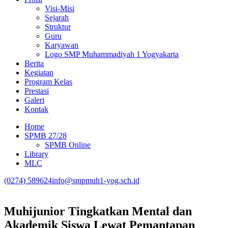
Visi-Misi
Sejarah
Struktur
Guru
Karyawan
Logo SMP Muhammadiyah 1 Yogyakarta
Berita
Kegiatan
Program Kelas
Prestasi
Galeri
Kontak
Home
SPMB 27/28
SPMB Online
Library
MLC
(0274) 589624
info@smpmuh1-yog.sch.id
Muhijunior Tingkatkan Mental dan
Akademik Siswa Lewat Pemantapan