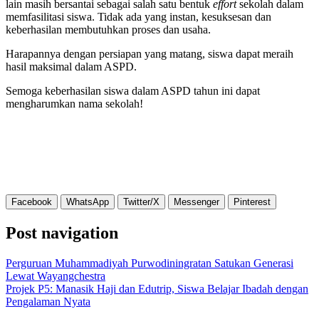
lain masih bersantai sebagai salah satu bentuk
effort
sekolah dalam
memfasilitasi siswa. Tidak ada yang instan, kesuksesan dan
keberhasilan membutuhkan proses dan usaha.
Harapannya dengan persiapan yang matang, siswa dapat meraih
hasil maksimal dalam ASPD.
Semoga keberhasilan siswa dalam ASPD tahun ini dapat
mengharumkan nama sekolah!
Facebook
WhatsApp
Twitter/X
Messenger
Pinterest
Post navigation
Perguruan Muhammadiyah Purwodiningratan Satukan Generasi
Lewat Wayangchestra
Projek P5: Manasik Haji dan Edutrip, Siswa Belajar Ibadah dengan
Pengalaman Nyata