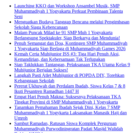
Launching KKO dan Workshop Ansambel Musik, SMP
Muhammadiyah 1 Yogyakarta Perkuat Pembinaan Talenta
Seni
Menguatkan Budaya Tanggap Bencana melalui Pengimbasan
Sekolah Siaga Kebencanaan
Malam Puncak Milad ke 91 SMP Muh 1 Yogyakarta
Berlangsung Spektakuler, Siap Berkarya dan Mendunia!
Penuh Semangat dan Doa, Kontingen SMP Muhammadiyah
1 Yogyakarta Siap Berlaga di Muhammadiyah Games 2026
Kemah Ceria Muhijunior ISS #3: Tiga Hari Penuh Aksi,
Kemandirian, dan Kebersamaan Tak Terlupakan
Siap Taklukkan Tantangan, Pelaksanaan TKA Utama Kelas 9
Muhijunior Berjalan Sukses!
Langkah Pasti Atlet Muhijunior di POPDA DIY, Torehkan
Kebanggaan Sekolah
Pererat Ukhuwah dan Perdalam Ibadah, Siswa Kelas 7 & 8
Ikuti Pesantren Ramadhan 1447 H
Empat Hari Penuh Makna: Suksesnya Pelaksanaan TKA
Tingkat Provinsi di SMP Muhammadiyah 1 Yogyakarta
Tanamkan Pemahaman Ibadah Sejak Dini, Kelas 7 SMP
Muhammadiyah 1 Yogykarta Laksanakan Manasik Haji dan
Umroh
Sambut Ramadan, Ratusan Siswa Komplek Perguruan
Muhammadiyah Purwodiningratan Padati Masjid Walidah