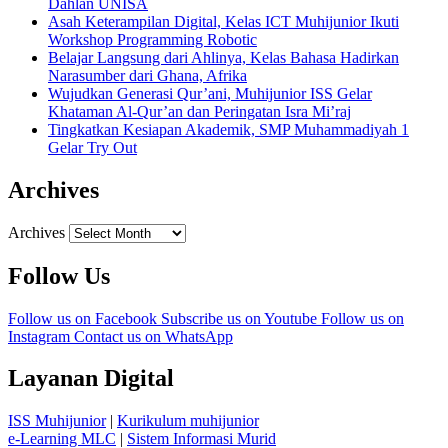
Dahlan UNISA
Asah Keterampilan Digital, Kelas ICT Muhijunior Ikuti
Workshop Programming Robotic
Belajar Langsung dari Ahlinya, Kelas Bahasa Hadirkan
Narasumber dari Ghana, Afrika
Wujudkan Generasi Qur’ani, Muhijunior ISS Gelar
Khataman Al-Qur’an dan Peringatan Isra Mi’raj
Tingkatkan Kesiapan Akademik, SMP Muhammadiyah 1
Gelar Try Out
Archives
Archives
Follow Us
Follow us on Facebook
Subscribe us on Youtube
Follow us on
Instagram
Contact us on WhatsApp
Layanan Digital
ISS Muhijunior
|
Kurikulum muhijunior
e-Learning MLC
|
Sistem Informasi Murid