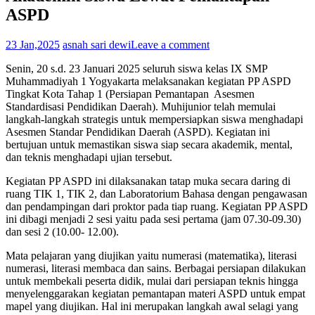
ASPD
23 Jan,2025
asnah sari dewi
Leave a comment
Senin, 20 s.d. 23 Januari 2025 seluruh siswa kelas IX SMP
Muhammadiyah 1 Yogyakarta melaksanakan kegiatan PP ASPD
Tingkat Kota Tahap 1 (Persiapan Pemantapan Asesmen
Standardisasi Pendidikan Daerah). Muhijunior telah memulai
langkah-langkah strategis untuk mempersiapkan siswa menghadapi
Asesmen Standar Pendidikan Daerah (ASPD). Kegiatan ini
bertujuan untuk memastikan siswa siap secara akademik, mental,
dan teknis menghadapi ujian tersebut.
Kegiatan PP ASPD ini dilaksanakan tatap muka secara daring di
ruang TIK 1, TIK 2, dan Laboratorium Bahasa dengan pengawasan
dan pendampingan dari proktor pada tiap ruang. Kegiatan PP ASPD
ini dibagi menjadi 2 sesi yaitu pada sesi pertama (jam 07.30-09.30)
dan sesi 2 (10.00- 12.00).
Mata pelajaran yang diujikan yaitu numerasi (matematika), literasi
numerasi, literasi membaca dan sains. Berbagai persiapan dilakukan
untuk membekali peserta didik, mulai dari persiapan teknis hingga
menyelenggarakan kegiatan pemantapan materi ASPD untuk empat
mapel yang diujikan. Hal ini merupakan langkah awal selagi yang